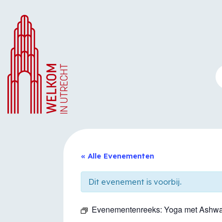
Ga
naar
de
inhoud
« Alle Evenementen
Dit evenement is voorbij.
Evenementenreeks:
Yoga met Ashwa