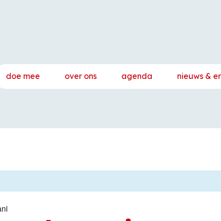
doe mee
over ons
agenda
nieuws & e
ni