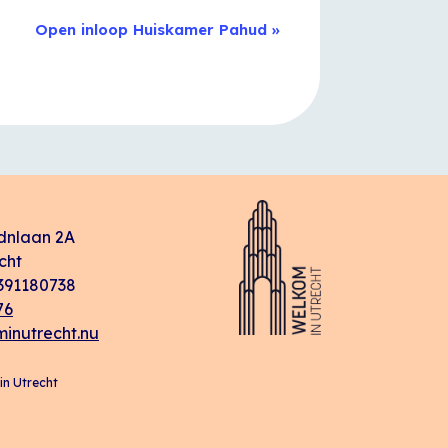
Open inloop Huiskamer Pahud
»
dnlaan 2A
cht
91180738
76
inutrecht.nu
n Utrecht