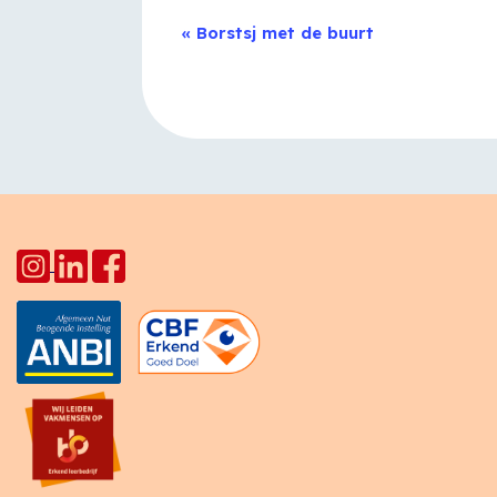
Evenement
«
Borstsj met de buurt
Navigatie