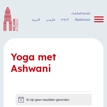
Ga
naar
Nederlands
de
العربية
فارسی
ትግርኛ
Українська
inhoud
Yoga met
Ashwani
Evenementen
Er zijn geen resultaten gevonden.
Bericht