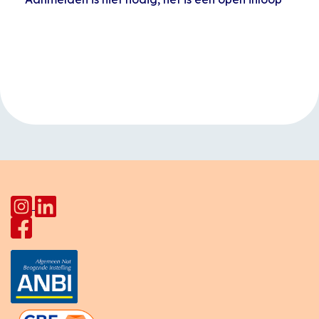
Evenement
«
Koffietijd
Engelse les
»
Navigatie
Europalaan