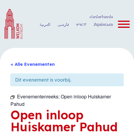
Ga
naar
Nederlands
de
العربية
فارسی
ትግርኛ
Українська
inhoud
« Alle Evenementen
Dit evenement is voorbij.
Evenementenreeks:
Open inloop Huiskamer
Pahud
Open inloop
Huiskamer Pahud