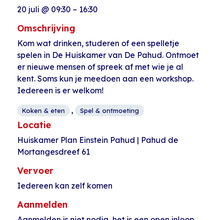
20 juli
@
09:30
–
16:30
Omschrijving
Kom wat drinken, studeren of een spelletje
spelen in De Huiskamer van De Pahud. Ontmoet
er nieuwe mensen of spreek af met wie je al
kent. Soms kun je meedoen aan een workshop.
Iedereen is er welkom!
,
Koken & eten
Spel & ontmoeting
Locatie
Huiskamer Plan Einstein Pahud | Pahud de
Mortangesdreef 61
Vervoer
Iedereen kan zelf komen
Aanmelden
Aanmelden is niet nodig, het is een open inloop