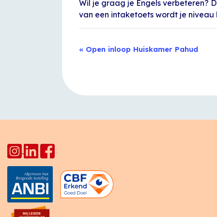
Wil je graag je Engels verbeteren? D
van een intaketoets wordt je niveau
Evenement
«
Open inloop Huiskamer Pahud
Navigatie