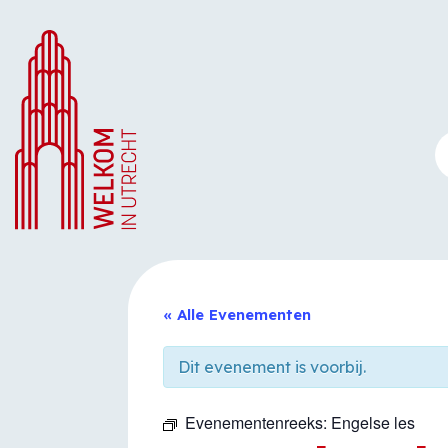
Ga
naar
de
inhoud
« Alle Evenementen
Dit evenement is voorbij.
Evenementenreeks:
Engelse les