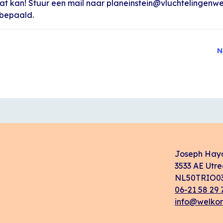
at kan! Stuur een mail naar planeinstein@vluchtelingenwe
 bepaald.
N
Joseph Hay
3533 AE Utre
NL50TRIO03
06-21 58 29 
info@welkom