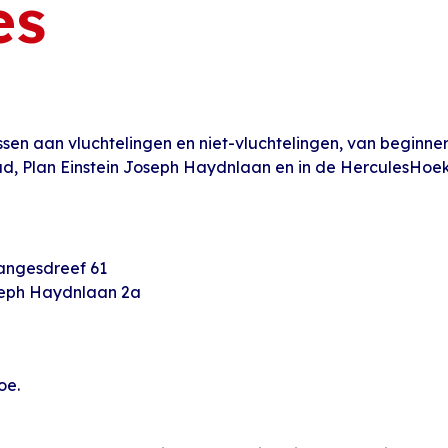
es
essen aan vluchtelingen en niet-vluchtelingen, van beginne
ud, Plan Einstein Joseph Haydnlaan en in de HerculesHoek,
tangesdreef 61
seph Haydnlaan 2a
oe.