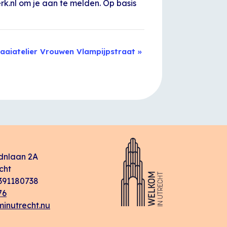
rk.nl om je aan te melden. Op basis
aaiatelier Vrouwen Vlampijpstraat
»
dnlaan 2A
cht
91180738
76
inutrecht.nu