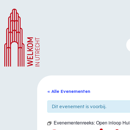
Ga
naar
de
inhoud
« Alle Evenementen
Dit evenement is voorbij.
Evenementenreeks:
Open inloop Hu