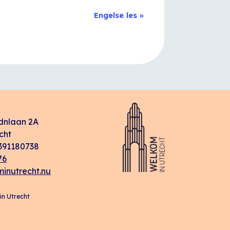
Engelse les
»
dnlaan 2A
cht
91180738
76
inutrecht.nu
n Utrecht