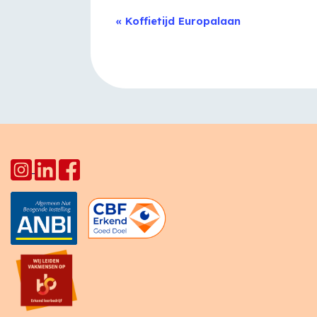
Evenement
«
Koffietijd Europalaan
Navigatie