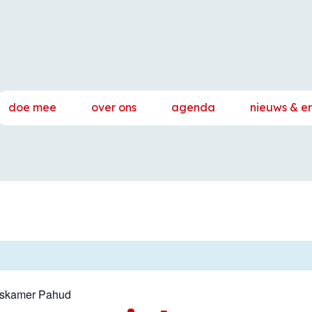
doe mee
over ons
agenda
nieuws & e
iskamer Pahud