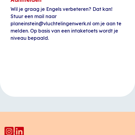
Wil je graag je Engels verbeteren? Dat kan!
Stuur een mail naar
planeinstein@vluchtelingenwerk.nl om je aan te
melden. Op basis van een intaketoets wordt je
niveau bepaald.
Evenement
«
Open inloop
Naaiatelier
Navigatie
Huiskamer Pahud
Vrouwen
Vlampijpstraat
»