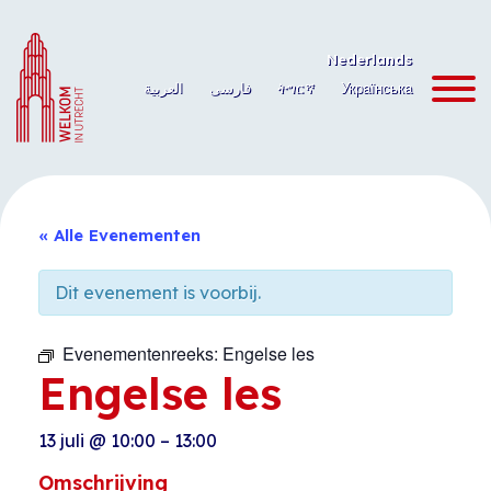
Ga
naar
Nederlands
de
العربية
فارسی
ትግርኛ
Українська
inhoud
« Alle Evenementen
Dit evenement is voorbij.
Evenementenreeks:
Engelse les
Engelse les
13 juli
@
10:00
–
13:00
Omschrijving