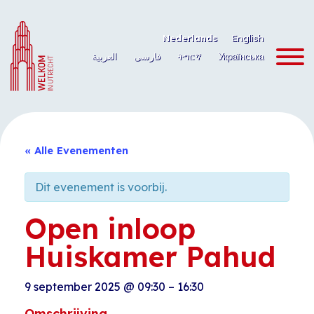
Ga
naar
Nederlands
English
de
العربية
فارسی
ትግርኛ
Українська
inhoud
« Alle Evenementen
Dit evenement is voorbij.
Open inloop
Huiskamer Pahud
9 september 2025
@
09:30
–
16:30
Omschrijving