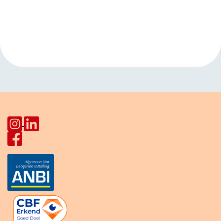
Evenement
«
Bioscoop
Koffie drinken en
Navigatie
Nederlands
oefenen
»