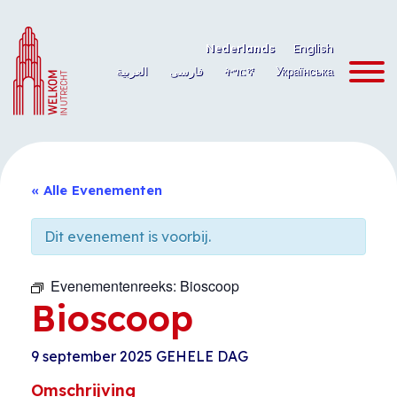
Ga
naar
Nederlands
English
de
العربية
فارسی
ትግርኛ
Українська
inhoud
« Alle Evenementen
Dit evenement is voorbij.
Evenementenreeks:
Bioscoop
Bioscoop
9 september 2025
GEHELE DAG
Omschrijving