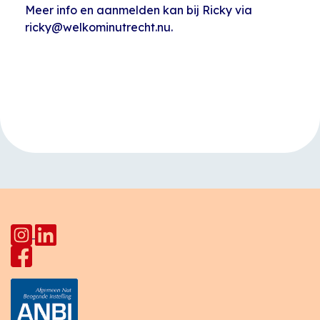
Meer info en aanmelden kan bij Ricky via
ricky@welkominutrecht.nu.
Evenement
«
Taalcafé
Open inloop
Navigatie
HerculesHoek
Huiskamer Pahud
»