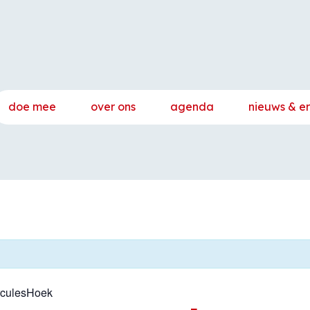
doe mee
over ons
agenda
nieuws & e
rculesHoek