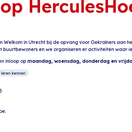
oop HerculesHo
 Welkom in Utrecht bij de opvang voor Oekraïners aan het
n buurtbewoners en we organiseren er activiteiten waar 
en inloop op
maandag, woensdag, donderdag en vrijdag 
 leren kennen
5
oe.