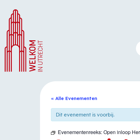
Ga
naar
de
inhoud
« Alle Evenementen
Dit evenement is voorbij.
Evenementenreeks:
Open inloop He