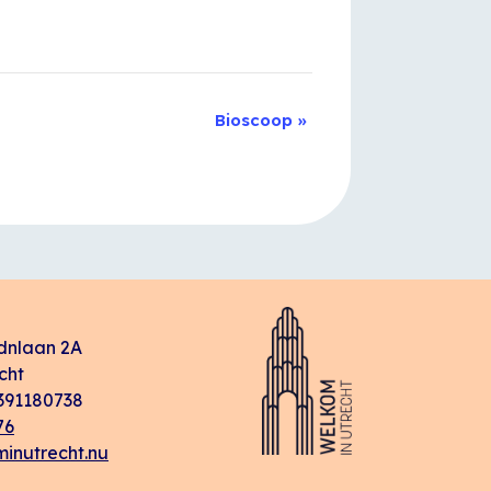
Bioscoop
»
dnlaan 2A
cht
91180738
76
inutrecht.nu