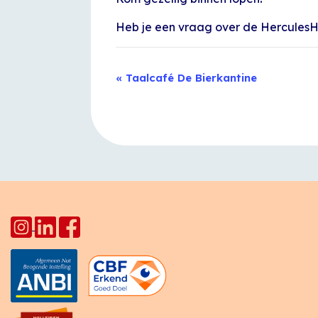
Heb je een vraag over de Hercules
Evenement
«
Taalcafé De Bierkantine
Navigatie