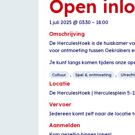
Open inl
1 juli 2025
@
03:30
–
18:00
Omschrijving
De HerculesHoek is de huiskamer van
voor ontmoeting tussen Oekraïners e
Je kunt langs komen tijdens onze op
,
,
Cultuur
Spel & ontmoeting
Utrecht
Locatie
De HerculesHoek | Herculesplein 5-1
Vervoer
Iedereen komt zelf naar de locatie t
Aanmelden
Kom gezellig binnen lopen!