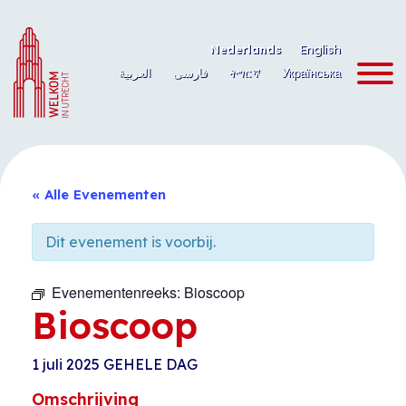
Ga
naar
Nederlands
English
de
العربية
فارسی
ትግርኛ
Українська
inhoud
« Alle Evenementen
Dit evenement is voorbij.
Evenementenreeks:
Bioscoop
Bioscoop
1 juli 2025
GEHELE DAG
Omschrijving