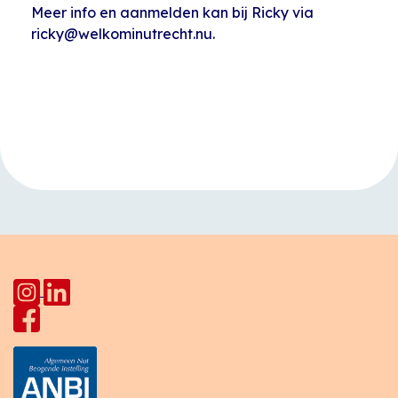
Meer info en aanmelden kan bij Ricky via
ricky@welkominutrecht.nu.
Evenement
«
Open inloop
Open inloop
Navigatie
HerculesHoek
Huiskamer Pahud
»