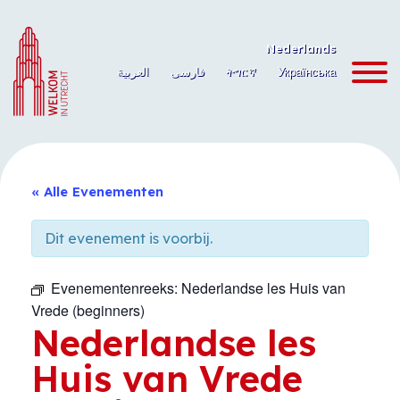
Ga
naar
Nederlands
de
العربية
فارسی
ትግርኛ
Українська
inhoud
« Alle Evenementen
Dit evenement is voorbij.
Evenementenreeks:
Nederlandse les Huis van
Vrede (beginners)
Nederlandse les
Huis van Vrede