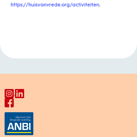
https://huisvanvrede.org/activiteiten
.
Evenement
«
Open inloop
Karateles voor
Navigatie
Huiskamer Pahud
kinderen
»