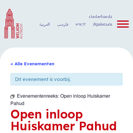
Ga
naar
Nederlands
de
العربية
فارسی
ትግርኛ
Українська
inhoud
« Alle Evenementen
Dit evenement is voorbij.
Evenementenreeks:
Open inloop Huiskamer
Pahud
Open inloop
Huiskamer Pahud