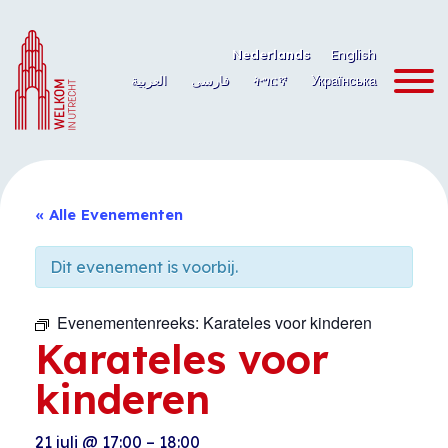
Ga
naar
Nederlands
English
de
العربية
فارسی
ትግርኛ
Українська
inhoud
« Alle Evenementen
Dit evenement is voorbij.
Evenementenreeks:
Karateles voor kinderen
Karateles voor
kinderen
21 juli
@
17:00
–
18:00