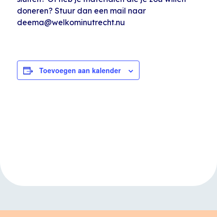
doneren? Stuur dan een mail naar
deema@welkominutrecht.nu
Toevoegen aan kalender
Evenement
«
Koffie drinken en
Karateles voor
Navigatie
Nederlands
kinderen
»
oefenen