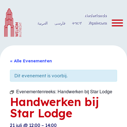
Ga
naar
Nederlands
de
العربية
فارسی
ትግርኛ
Українська
inhoud
« Alle Evenementen
Dit evenement is voorbij.
Evenementenreeks:
Handwerken bij Star Lodge
Handwerken bij
Star Lodge
21 juli
@
12:00
–
14:00