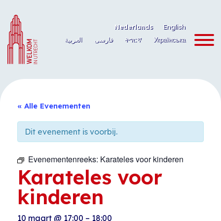
Ga
naar
Nederlands
English
de
العربية
فارسی
ትግርኛ
Українська
inhoud
« Alle Evenementen
Dit evenement is voorbij.
Evenementenreeks:
Karateles voor kinderen
Karateles voor
kinderen
10 maart
@
17:00
–
18:00