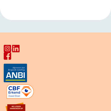
vrouwen
HerculesHoek
»