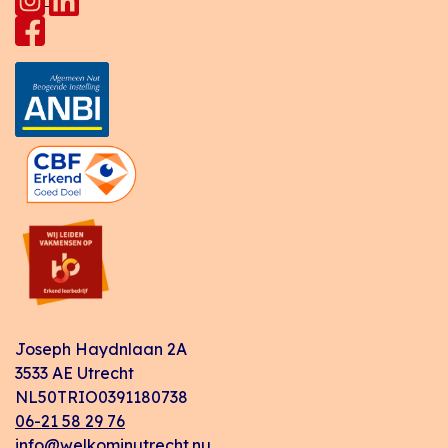
Joseph Haydnlaan 2A
3533 AE Utrecht
NL50TRIO0391180738
06-21 58 29 76
info@welkominutrecht.nu