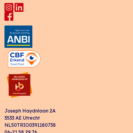
Joseph Haydnlaan 2A
3533 AE Utrecht
NL50TRIO0391180738
06-21 58 29 76