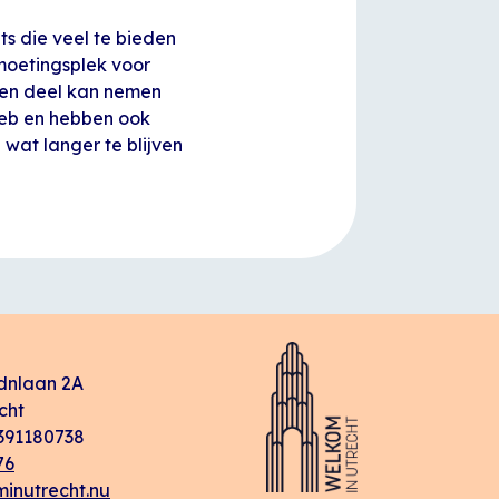
ts die veel te bieden
tmoetingsplek voor
n en deel kan nemen
ieb en hebben ook
wat langer te blijven
dnlaan 2A
cht
91180738
76
inutrecht.nu