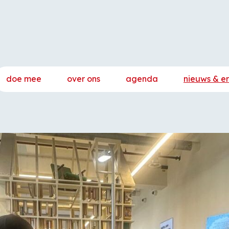
doe mee
over ons
agenda
nieuws & e