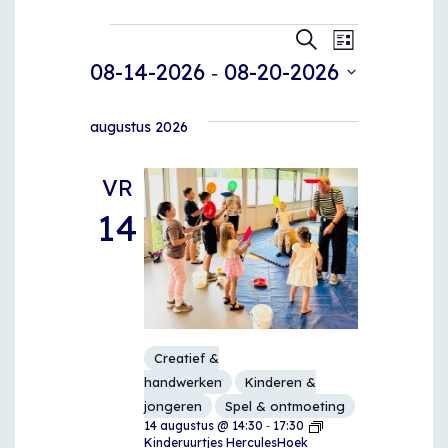
Evenementen
Eveneme
Evenem
Zoeken
Lijst
 - 
weerga
08-14-2026
08-20-2026
Zoeken
navigat
Selecteer
en
een
augustus 2026
weergeve
datum.
VR
navigatie
14
Creatief &
handwerken
Kinderen &
jongeren
Spel & ontmoeting
-
14 augustus @ 14:30
17:30
Kinderuurtjes HerculesHoek