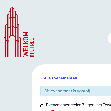
Ga
naar
de
inhoud
« Alle Evenementen
Dit evenement is voorbij.
Evenementenreeks:
Zingen met Tety