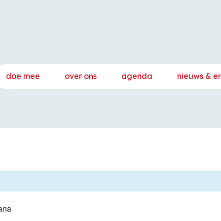
doe mee
over ons
agenda
nieuws & e
ana