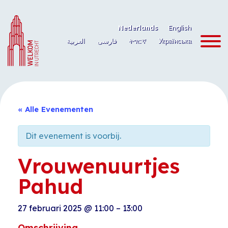
Ga
naar
Nederlands
English
de
العربية
فارسی
ትግርኛ
Українська
inhoud
« Alle Evenementen
Dit evenement is voorbij.
Vrouwenuurtjes
Pahud
27 februari 2025
@
11:00
–
13:00
Omschrijving