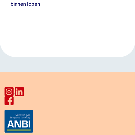
binnen lopen
Evenement
«
Tuinieren in
Naailes Joseph
Navigatie
moestuin Stadion
Haydnlaan
»