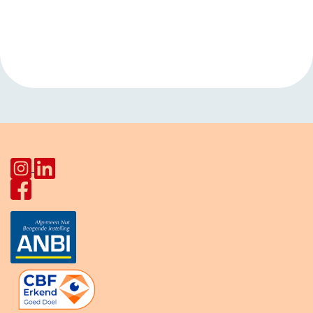
Evenement
«
Taalcafé
Moedertaalcafé
Navigatie
HerculesHoek
Star Lodge
»