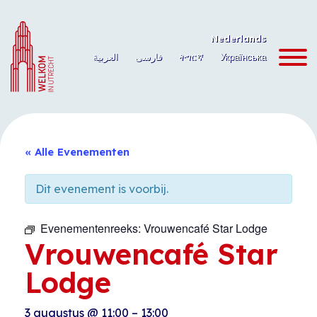
Ga
naar
Nederlands
de
العربية
فارسی
ትግርኛ
Українська
inhoud
« Alle Evenementen
Dit evenement is voorbij.
Evenementenreeks:
Vrouwencafé Star Lodge
Vrouwencafé Star
Lodge
3 augustus
@
11:00
–
13:00