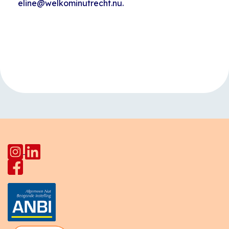
eline@welkominutrecht.nu.
Evenement
«
Kinderuurtjes
Zingen met
Navigatie
HerculesHoek
Tetyana
»