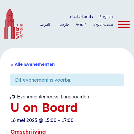
Ga
naar
Nederlands
English
de
العربية
فارسی
ትግርኛ
Українська
inhoud
« Alle Evenementen
Dit evenement is voorbij.
Evenementenreeks:
Longboarden
U on Board
16 mei 2025
@
15:00
–
17:00
Omschrijving