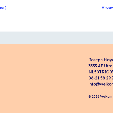
mer)
Vrou
Joseph Hay
3533 AE Utre
NL50TRIO03
06-21 58 29 
info@welkom
© 2026 Welkom i