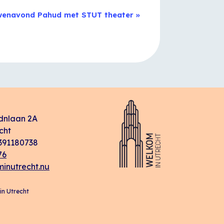
wenavond Pahud met STUT theater
»
dnlaan 2A
cht
91180738
76
inutrecht.nu
n Utrecht