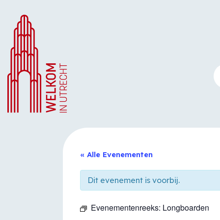
Ga
naar
de
inhoud
« Alle Evenementen
Dit evenement is voorbij.
Evenementenreeks:
Longboarden