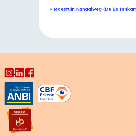
Evenement
«
Moestuin Kanaalweg (De Buitenka
Navigatie