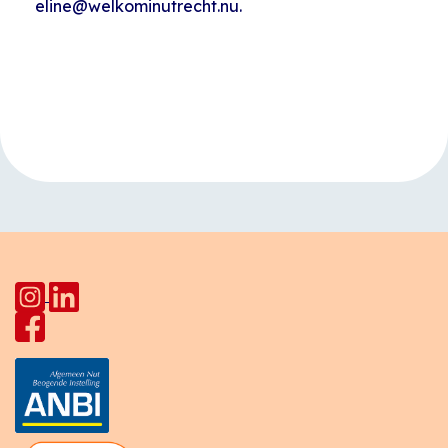
eline@welkominutrecht.nu.
Evenement
«
Koffietijd
Kinderclub
Navigatie
Europalaan
Koploperstraat
»