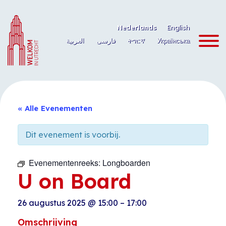
Ga
naar
Nederlands
English
de
العربية
فارسی
ትግርኛ
Українська
inhoud
« Alle Evenementen
Dit evenement is voorbij.
Evenementenreeks:
Longboarden
U on Board
26 augustus 2025
@
15:00
–
17:00
Omschrijving