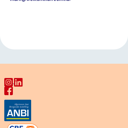
Evenement
«
Open inloop
Koffietijd
Navigatie
Huiskamer Pahud
Europalaan
»