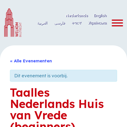
Ga
naar
Nederlands
English
de
العربية
فارسی
ትግርኛ
Українська
inhoud
« Alle Evenementen
Dit evenement is voorbij.
Taalles
Nederlands Huis
van Vrede
(beginners)