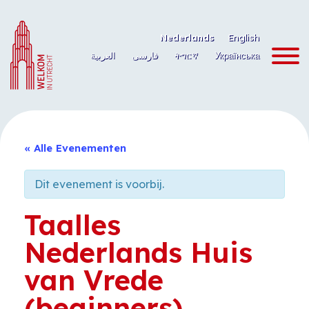
Ga
naar
Nederlands
English
de
العربية
فارسی
ትግርኛ
Українська
inhoud
« Alle Evenementen
Dit evenement is voorbij.
Taalles
Nederlands Huis
van Vrede
(beginners)