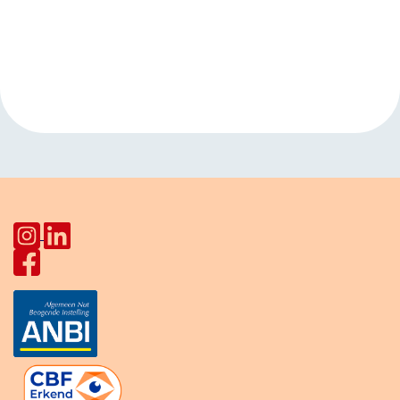
Evenement
«
Open inloop
Koffietijd
Navigatie
Huiskamer Pahud
Europalaan
»