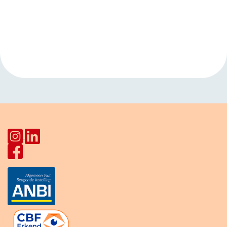
Evenement
«
Kinderclub
Open inloop
Navigatie
Vechtensteinlaan
Huiskamer Pahud
»