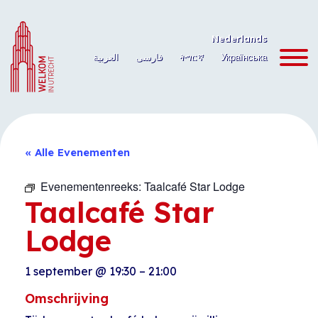
Ga
naar
Nederlands
de
العربية
فارسی
ትግርኛ
Українська
inhoud
« Alle Evenementen
Evenementenreeks:
Taalcafé Star Lodge
Taalcafé Star
Lodge
1 september
@
19:30
–
21:00
Omschrijving