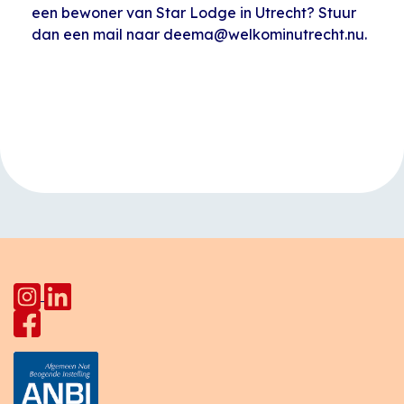
een bewoner van Star Lodge in Utrecht? Stuur
dan een mail naar deema@welkominutrecht.nu.
Evenement
«
Karateles voor
Musicaz
Navigatie
kinderen
muziekavond
»