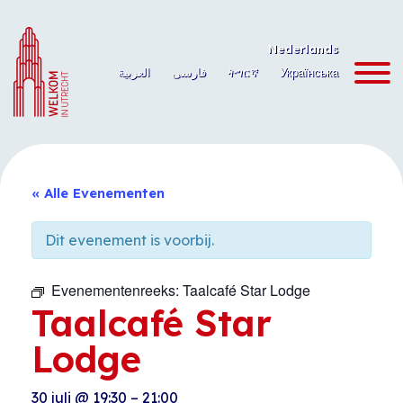
Ga
naar
Nederlands
de
العربية
فارسی
ትግርኛ
Українська
inhoud
« Alle Evenementen
Dit evenement is voorbij.
Evenementenreeks:
Taalcafé Star Lodge
Taalcafé Star
Lodge
30 juli
@
19:30
–
21:00