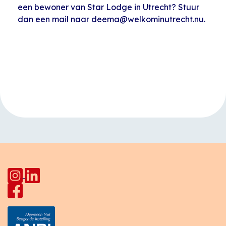
een bewoner van Star Lodge in Utrecht? Stuur
dan een mail naar deema@welkominutrecht.nu.
Evenement
«
Happy Hap
Open inloop
Navigatie
Pahud met
Huiskamer Pahud
»
Buurtmaaltijden