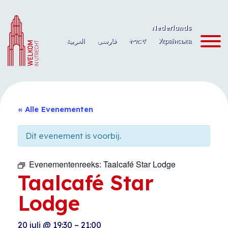
Ga
naar
Nederlands
de
العربية
فارسی
ትግርኛ
Українська
inhoud
« Alle Evenementen
Dit evenement is voorbij.
Evenementenreeks:
Taalcafé Star Lodge
Taalcafé Star
Lodge
20 juli
@
19:30
–
21:00