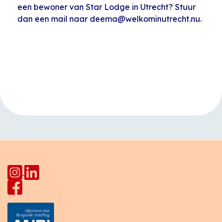
een bewoner van Star Lodge in Utrecht? Stuur
dan een mail naar deema@welkominutrecht.nu.
Evenement
«
Happy Hap
Open inloop
Navigatie
Pahud met
Huiskamer Pahud
»
Buurtmaaltijden