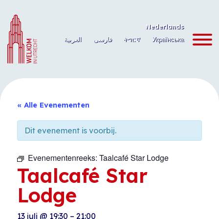
Ga
naar
Nederlands
de
العربية
فارسی
ትግርኛ
Українська
inhoud
« Alle Evenementen
Dit evenement is voorbij.
Evenementenreeks:
Taalcafé Star Lodge
Taalcafé Star
Lodge
13 juli
@
19:30
–
21:00