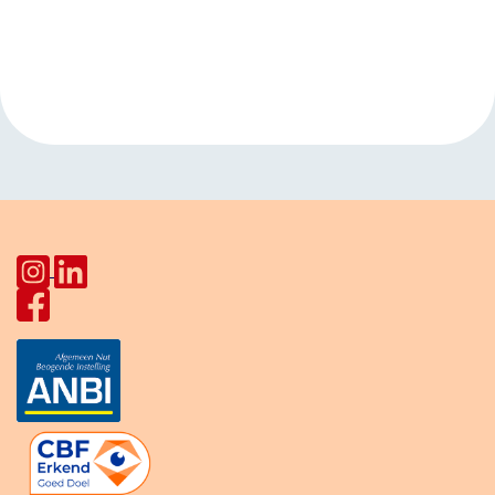
Navigatie
Conversatieclub
muziekavond
voor
Joseph Haydnlaan
Arabischtaligen
»