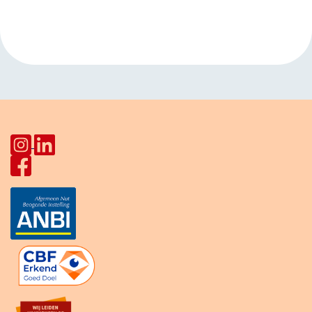
Navigatie
DHSC (mannen)
Huiskamer Pahud
»