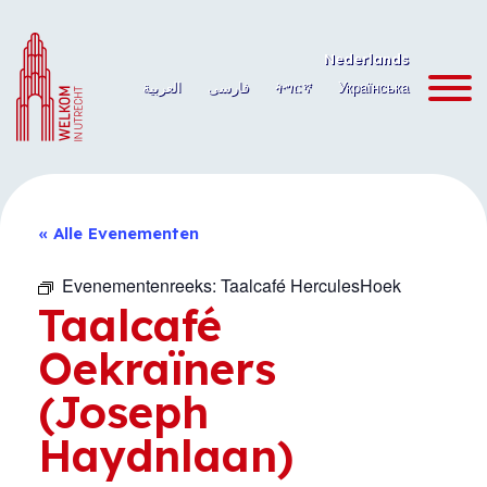
Ga
naar
Nederlands
de
العربية
فارسی
ትግርኛ
Українська
inhoud
« Alle Evenementen
Evenementenreeks:
Taalcafé HerculesHoek
Taalcafé
Oekraïners
(Joseph
Haydnlaan)