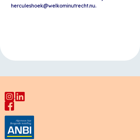
herculeshoek@welkominutrecht.nu.
Evenement
«
Kinderclub
Open inloop
Navigatie
Vechtensteinlaan
Huiskamer Pahud
»