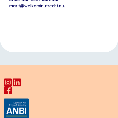
marit@welkominutrecht.nu.
Evenement
«
Kinderclub
Yogales
Navigatie
Kanaalweg
Indusdreef
»