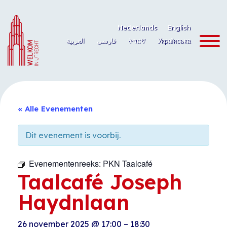
Ga
naar
Nederlands
English
de
العربية
فارسی
ትግርኛ
Українська
inhoud
« Alle Evenementen
Dit evenement is voorbij.
Evenementenreeks:
PKN Taalcafé
Taalcafé Joseph
Haydnlaan
26 november 2025
@
17:00
–
18:30