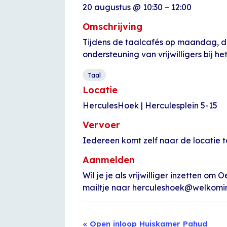
20 augustus
@
10:30
–
12:00
Omschrijving
Tijdens de taalcafés op maandag, d
ondersteuning van vrijwilligers bij h
Taal
Locatie
HerculesHoek | Herculesplein 5-15
Vervoer
Iedereen komt zelf naar de locatie t
Aanmelden
Wil je je als vrijwilliger inzetten 
mailtje naar herculeshoek@welkomin
Evenement
«
Open inloop Huiskamer Pahud