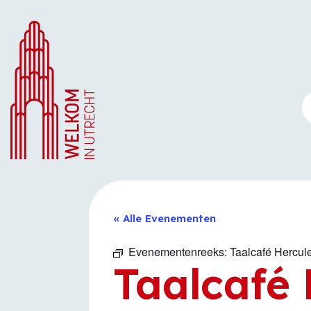
Ga
naar
de
inhoud
« Alle Evenementen
Evenementenreeks:
Taalcafé Hercu
Taalcafé