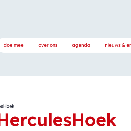
doe mee
over ons
agenda
nieuws & e
lesHoek
 HerculesHoek