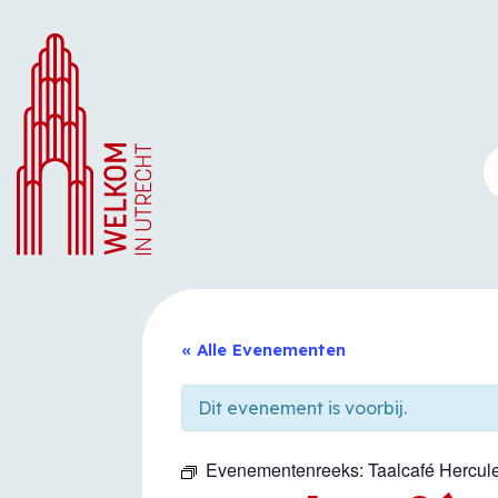
Ga
naar
de
inhoud
« Alle Evenementen
Dit evenement is voorbij.
Evenementenreeks:
Taalcafé Hercu