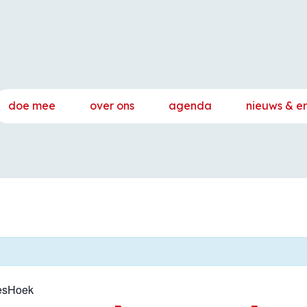
doe mee
over ons
agenda
nieuws & e
lesHoek