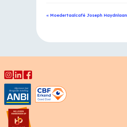
Evenement
«
Moedertaalcafé Joseph Haydnlaan
Navigatie