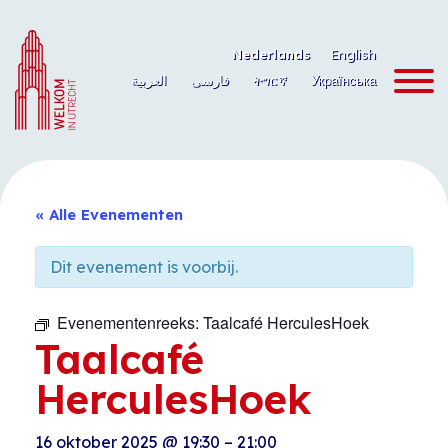
Ga
naar
Nederlands
English
de
العربية
فارسی
ትግርኛ
Українська
inhoud
« Alle Evenementen
Dit evenement is voorbij.
Evenementenreeks:
Taalcafé HerculesHoek
Taalcafé
HerculesHoek
16 oktober 2025
@
19:30
–
21:00