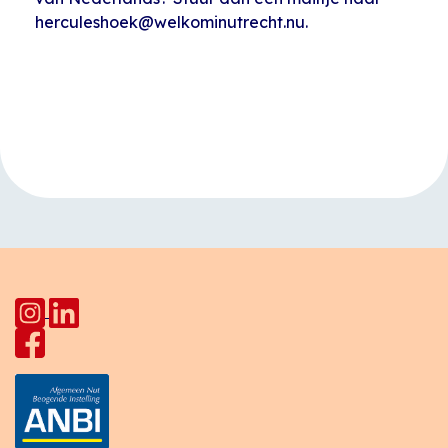
herculeshoek@welkominutrecht.nu.
Evenement
«
Kinderclub
Musicaz
Navigatie
HerculesHoek
muziekavond
»