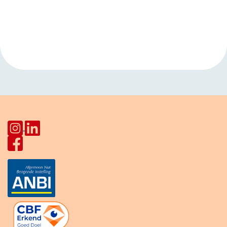
Evenement
«
Engelse les
Handwerken
Navigatie
HerculesHoek
»