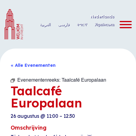
Ga
naar
Nederlands
de
العربية
فارسی
ትግርኛ
Українська
inhoud
« Alle Evenementen
Evenementenreeks:
Taalcafé Europalaan
Taalcafé
Europalaan
26 augustus
@
11:00
–
12:30
Omschrijving