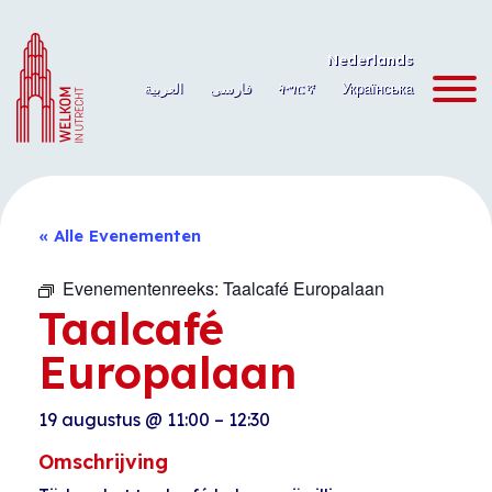
Ga
naar
Nederlands
de
العربية
فارسی
ትግርኛ
Українська
inhoud
« Alle Evenementen
Evenementenreeks:
Taalcafé Europalaan
Taalcafé
Europalaan
19 augustus
@
11:00
–
12:30
Omschrijving