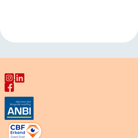
Evenement
«
Engelse les
Handwerken
Navigatie
HerculesHoek
»