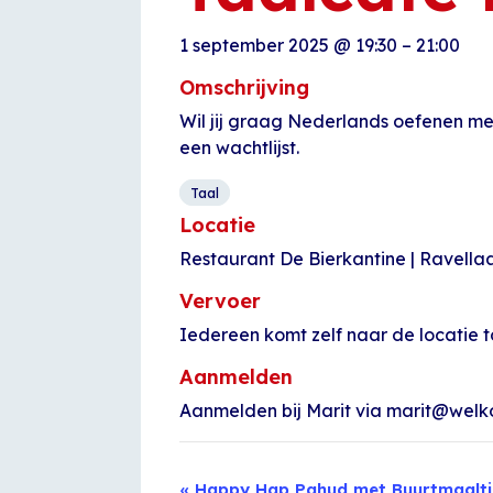
1 september 2025
@
19:30
–
21:00
Omschrijving
Wil jij graag Nederlands oefenen met
een wachtlijst.
Taal
Locatie
Restaurant De Bierkantine | Ravella
Vervoer
Iedereen komt zelf naar de locatie t
Aanmelden
Aanmelden bij Marit via marit@welko
Evenement
«
Happy Hap Pahud met Buurtmaalti