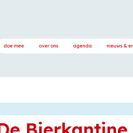
doe mee
over ons
agenda
nieuws & e
De Bierkantine