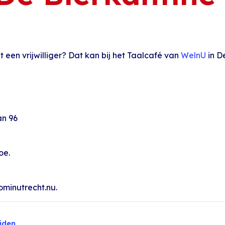
 een vrijwilliger? Dat kan bij het Taalcafé van
WelnU
in De
an 96
oe.
minutrecht.nu.
jden