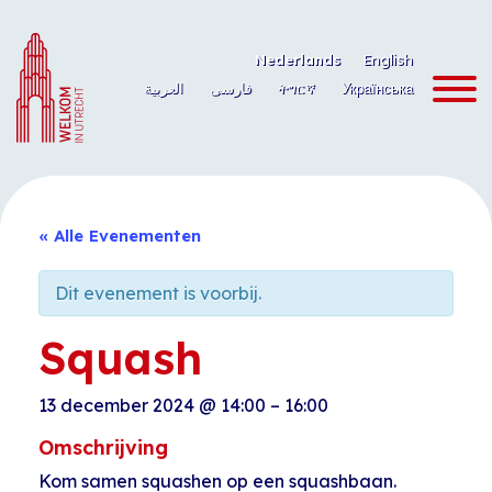
Ga
naar
Nederlands
English
de
العربية
فارسی
ትግርኛ
Українська
inhoud
« Alle Evenementen
Dit evenement is voorbij.
Squash
13 december 2024
@
14:00
–
16:00
Omschrijving
Kom samen squashen op een squashbaan.