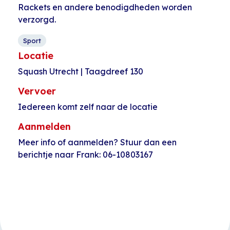
Rackets en andere benodigdheden worden
verzorgd.
Sport
Locatie
Squash Utrecht | Taagdreef 130
Vervoer
Iedereen komt zelf naar de locatie
Aanmelden
Meer info of aanmelden? Stuur dan een
berichtje naar Frank: 06-10803167
Evenement
«
Open inloop
Longboarden voor
Navigatie
HerculesHoek
kinderen
»