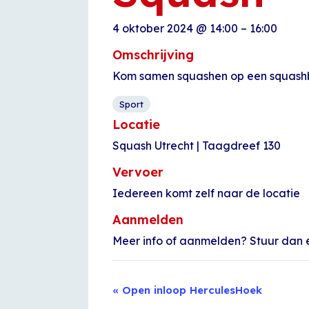
4 oktober 2024
@
14:00
–
16:00
Omschrijving
Kom samen squashen op een squash
Sport
Locatie
Squash Utrecht | Taagdreef 130
Vervoer
Iedereen komt zelf naar de locatie
Aanmelden
Meer info of aanmelden? Stuur dan e
Evenement
«
Open inloop HerculesHoek
Navigatie