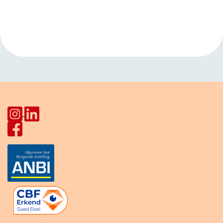
Evenement
«
Kinderactiviteit
Karateles voor
Navigatie
Star Lodge
kinderen
»