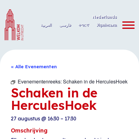
Ga
naar
Nederlands
de
العربية
فارسی
ትግርኛ
Українська
inhoud
« Alle Evenementen
Evenementenreeks:
Schaken in de HerculesHoek
Schaken in de
HerculesHoek
27 augustus
@
16:30
–
17:30
Omschrijving