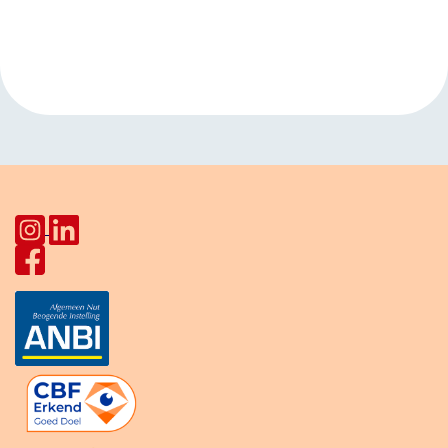
Evenement
«
Koffietijd
Engelse les
»
Navigatie
Europalaan