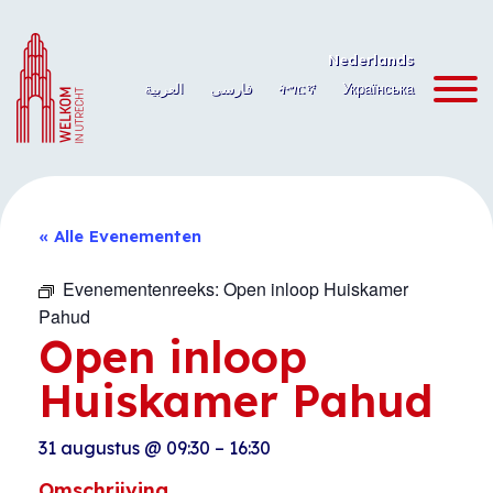
Ga
naar
Nederlands
de
العربية
فارسی
ትግርኛ
Українська
inhoud
« Alle Evenementen
Evenementenreeks:
Open inloop Huiskamer
Pahud
Open inloop
Huiskamer Pahud
31 augustus
@
09:30
–
16:30
Omschrijving