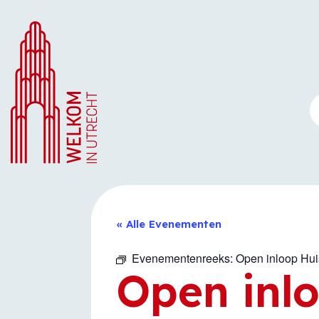
Ga
naar
de
inhoud
« Alle Evenementen
Evenementenreeks:
Open inloop Hu
Open inl