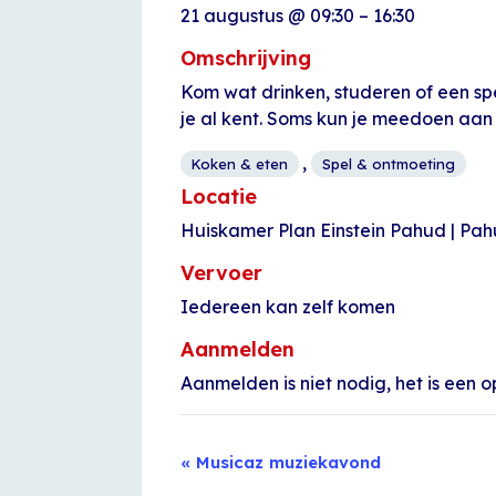
21 augustus
@
09:30
–
16:30
Omschrijving
Kom wat drinken, studeren of een sp
je al kent. Soms kun je meedoen aan
,
Koken & eten
Spel & ontmoeting
Locatie
Huiskamer Plan Einstein Pahud | Pa
Vervoer
Iedereen kan zelf komen
Aanmelden
Aanmelden is niet nodig, het is een o
Evenement
«
Musicaz muziekavond
Navigatie