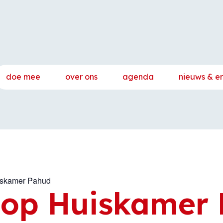
doe mee
over ons
agenda
nieuws & e
iskamer Pahud
oop Huiskamer