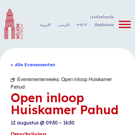
Ga
naar
Nederlands
de
العربية
فارسی
ትግርኛ
Українська
inhoud
« Alle Evenementen
Evenementenreeks:
Open inloop Huiskamer
Pahud
Open inloop
Huiskamer Pahud
12 augustus
@
09:30
–
16:30
Omschrijving