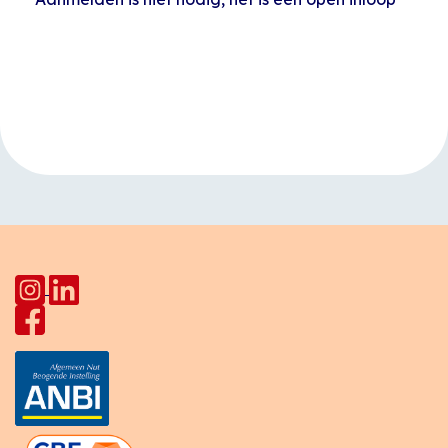
Evenement
«
Koffietijd
Engelse les
»
Navigatie
Europalaan