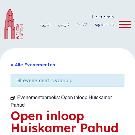
Ga
naar
Nederlands
de
العربية
فارسی
ትግርኛ
Українська
inhoud
« Alle Evenementen
Dit evenement is voorbij.
Evenementenreeks:
Open inloop Huiskamer
Pahud
Open inloop
Huiskamer Pahud