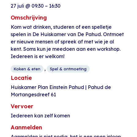
27 juli
@
09:30
–
16:30
Omschrijving
Kom wat drinken, studeren of een spelletje
spelen in De Huiskamer van De Pahud. Ontmoet
er nieuwe mensen of spreek af met wie je al
kent. Soms kun je meedoen aan een workshop.
Iedereen is er welkom!
,
Koken & eten
Spel & ontmoeting
Locatie
Huiskamer Plan Einstein Pahud | Pahud de
Mortangesdreef 61
Vervoer
Iedereen kan zelf komen
Aanmelden
Aanmelden is niet nodig, het is een open inloop