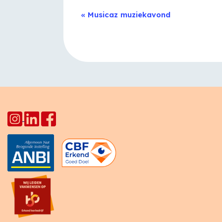
Evenement
«
Musicaz muziekavond
Navigatie