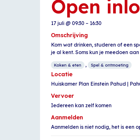
Open inl
17 juli
@
09:30
–
16:30
Omschrijving
Kom wat drinken, studeren of een sp
je al kent. Soms kun je meedoen aan
,
Koken & eten
Spel & ontmoeting
Locatie
Huiskamer Plan Einstein Pahud | Pa
Vervoer
Iedereen kan zelf komen
Aanmelden
Aanmelden is niet nodig, het is een o