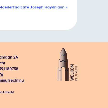
Moedertaalcafé Joseph Haydnlaan
»
dnlaan 2A
cht
91180738
76
inutrecht.nu
n Utrecht