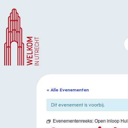
Ga
naar
de
inhoud
« Alle Evenementen
Dit evenement is voorbij.
Evenementenreeks:
Open inloop Hu