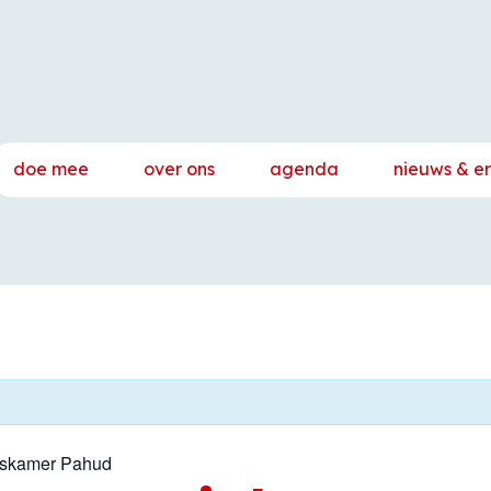
doe mee
over ons
agenda
nieuws & e
iskamer Pahud