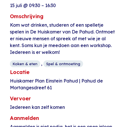
15 juli
@
09:30
–
16:30
Omschrijving
Kom wat drinken, studeren of een spelletje
spelen in De Huiskamer van De Pahud. Ontmoet
er nieuwe mensen of spreek af met wie je al
kent. Soms kun je meedoen aan een workshop.
Iedereen is er welkom!
,
Koken & eten
Spel & ontmoeting
Locatie
Huiskamer Plan Einstein Pahud | Pahud de
Mortangesdreef 61
Vervoer
Iedereen kan zelf komen
Aanmelden
Aanmelden is niet nodig, het is een open inloop