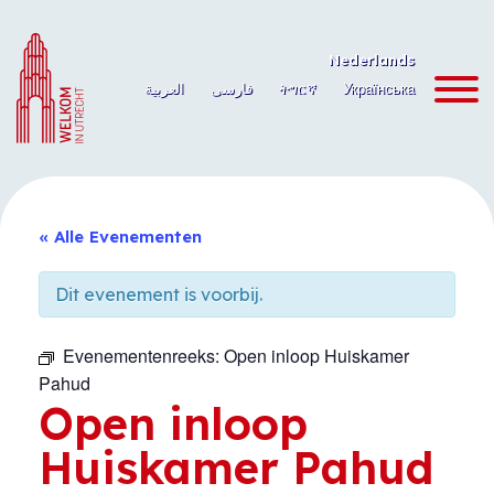
Ga
naar
Nederlands
de
العربية
فارسی
ትግርኛ
Українська
inhoud
« Alle Evenementen
Dit evenement is voorbij.
Evenementenreeks:
Open inloop Huiskamer
Pahud
Open inloop
Huiskamer Pahud